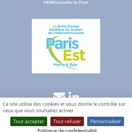
94340 Joinville-le-Pont
Ce site utilise des cookies et vous donne le contrôle sur
ceux que vous souhaitez activer
Accueil
Le blog
Evénements
Membres
Contact
Mentions légales
Tout accepter
Tout refuser
Personnaliser
La Belle Equipe ©2026 - Concept by
Pomlo
-
Préférences de cookies
Politique de confidentialité